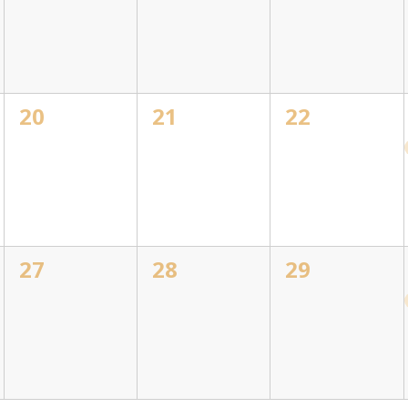
0
0
0
20
21
22
eventos,
eventos,
eventos,
0
0
0
27
28
29
eventos,
eventos,
eventos,