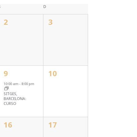
S
D
0
0
2
3
eventos,
eventos,
1
0
9
10
evento,
eventos,
10:00 am
-
8:00 pm
SITGES,
BARCELONA:
CURSO
0
0
16
17
eventos,
eventos,