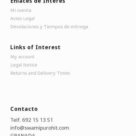
Enlaces de Interés
Mi cuenta
Aviso Legal
Devoluciones y Tiempos de entrega
Links of Interest
My account
Legal Notice
Returns and Delivery Times
Contacto
Telf. 692 15 13 51
info@swamipurohit.com
GRANADA